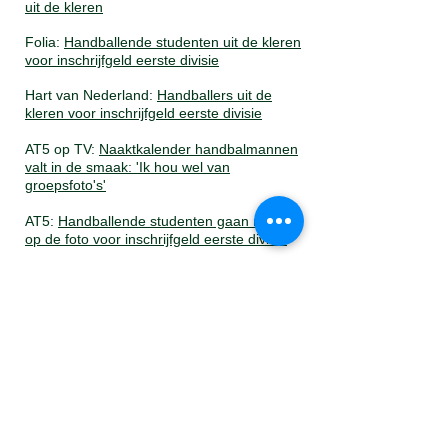
uit de kleren​
Folia:
Handballende studenten uit de kleren
voor inschrijfgeld eerste divisie​
Hart van Nederland:
Handballers uit de
kleren voor inschrijfgeld eerste divisie
AT5 op TV:
Naaktkalender handbalmannen
valt in de smaak: 'Ik hou wel van
groepsfoto's'
AT5:
Handballende studenten gaan naakt
op de foto voor inschrijfgeld eerste divisie​
Parool:
Heren 1 handbalvereniging US voor
geld uit de kleren​
Radio 538:
Handbalmannen maken sexy
naaktkalender
NH Nieuws:
Amsterdamse handballers gaan
naakt op de foto voor inschrijfgeld eerste
divisie