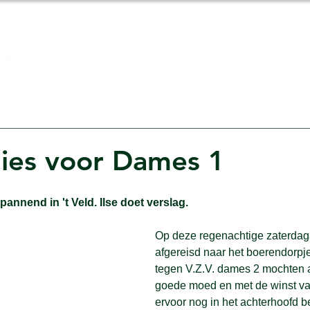
Competitie
US Shop
Sponsoring
lies voor Dames 1
annend in 't Veld. Ilse doet verslag.
Op deze regenachtige zaterdaga
afgereisd naar het boerendorpje 
tegen V.Z.V. dames 2 mochten 
goede moed en met de winst v
ervoor nog in het achterhoofd 