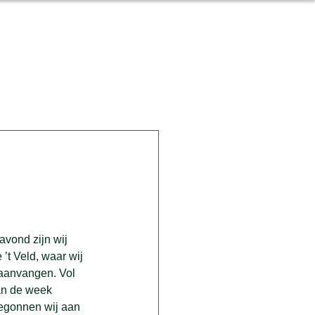
Commissies
Contact
vond zijn wij 
’t Veld, waar wij 
aanvangen. Vol 
an de week 
begonnen wij aan 