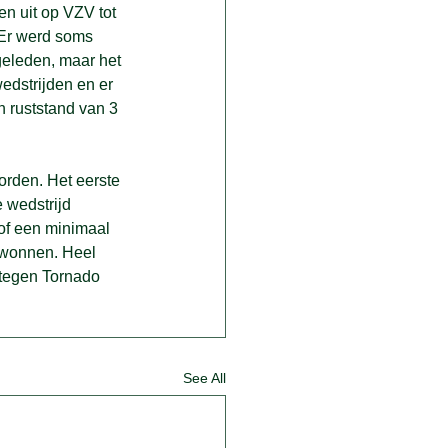
en uit op VZV tot 
 Er werd soms 
geleden, maar het 
dstrijden en er 
 ruststand van 3 
orden. Het eerste 
 wedstrijd 
 of een minimaal 
k wonnen. Heel 
tegen Tornado 
See All