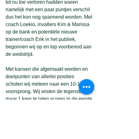
tot nu toe verloren hadden waren 
namelijk met een paar puntjes verschil 
dus het kon nog spannend worden. Met 
coach Loekio, invallers Kim & Marissa 
op de bank en potentiële nieuwe 
trainer/coach Erik in het publiek, 
begonnen wij op en top voorbereid aan 
de wedstrijd.
Met kansen die afgemaakt werden en 
doelpunten van allerlei posities 
schoten wij meteen naar een 10-1 
voorsprong. Wij wisten de tegenstander 
maar 1 keer te laten scoren in de eerste 
10/15 minuten. Daarna hielden we 
onze voorsprong tot een iets minder 
groot gat in de rust.
De tweede helft lieten wij echter slap 