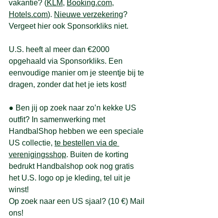
vakantie? (
KLM
, 
Booking
.
com
, 
Hotels
.com
). 
Nieuwe 
verzekering
? 
Vergeet hier ook Sponsorkliks niet.
U.S. heeft al meer dan €2000 
opgehaald via Sponsorkliks. Een 
eenvoudige manier om je steentje bij te 
dragen, zonder dat het je iets kost!
● 
Ben jij op zoek naar zo’n kekke US 
outfit? In samenwerking met 
HandbalShop hebben we een speciale 
US collectie, 
te bestellen via de 
verenigingsshop
. Buiten de korting 
bedrukt Handbalshop ook nog gratis 
het U.S. logo op je kleding, tel uit je 
winst! 
Op zoek naar een US sjaal? (10 €) Mail 
ons!