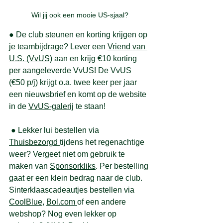
Wil jij ook een mooie US-sjaal?
● 
De club steunen en korting krijgen op 
je teambijdrage? Lever een 
Vriend van 
U.S. (VvUS)
 aan en krijg €10 korting 
per aangeleverde VvUS! De VvUS 
(€50 p/j) krijgt o.a. twee keer per jaar 
een nieuwsbrief en komt op de website 
in de 
VvUS
-galerij
 te staan!           
● 
Lekker lui bestellen via 
Thuisbezorgd 
tijdens het regenachtige 
weer? Vergeet niet om gebruik te 
maken van
Sponsorkliks
. Per bestelling 
gaat er een klein bedrag naar de club. 
Sinterklaascadeautjes bestellen via 
CoolBlue
, 
Bol.
com 
of een andere 
webshop? Nog even lekker op 