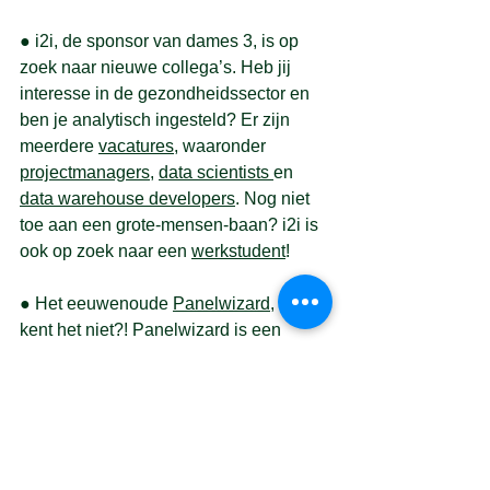
● 
i2i, de sponsor van dames 3, is op 
zoek naar nieuwe collega’s. Heb jij 
interesse in de gezondheidssector en 
ben je analytisch ingesteld? Er zijn 
meerdere 
vacatures
, waaronder 
projectmanagers
, 
data 
scientists 
en 
data warehouse 
developers
. Nog niet 
toe aan een grote-mensen-baan? i2i is 
ook op zoek naar een
werkstudent
! 
● 
Het eeuwenoude 
Panelwizard
, wie 
kent het niet?! Panelwizard is een 
online vragenformulier waarbij jij per 
vraag 10 cent voor U.S. verdient (en je 
aanmelding is zelfs al 1 euro waard!!). 
Het is een kleine moeite en je steunt de 
club er ontzettend mee! Dus meld je 
snel aan! 