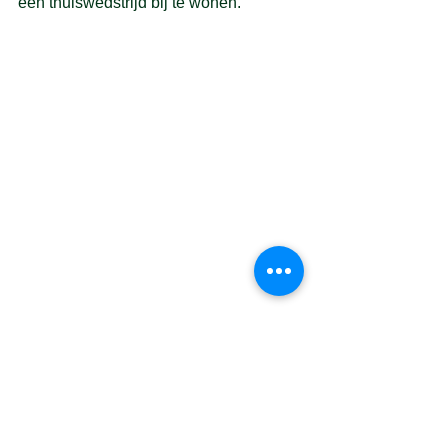
een thuiswedstrijd bij te wonen.
US Handbal
Sponsoring
See All
Recent Posts