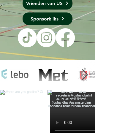
Vrienden van US
Sponsorkliks